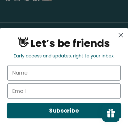
Facebook
Instagram
Pinterest
LinkedIn
👋 Let’s be friends
Early access and updates, right to your inbox.
Name
Rückgaberecht
Datenschutzrichtlinie
Versandbedingungen
Servicebedingungen
Email
Land/Region
Sprache
Vereinigte Staaten (USD $)
Deutsch
Subscribe
© 2026
Nourish and Refine
.
Powered by Shopify